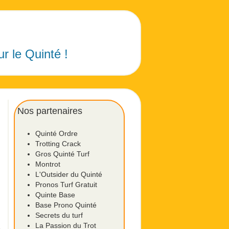
r le Quinté !
Nos partenaires
Quinté Ordre
Trotting Crack
s
Gros Quinté Turf
Montrot
L'Outsider du Quinté
Pronos Turf Gratuit
Quinte Base
Base Prono Quinté
Secrets du turf
La Passion du Trot