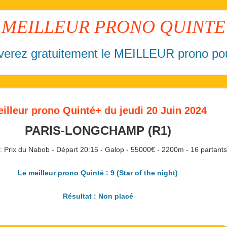
MEILLEUR PRONO QUINTE
uverez gratuitement le MEILLEUR prono pou
illeur prono Quinté+ du jeudi 20 Juin 2024
PARIS-LONGCHAMP (R1)
: Prix du Nabob - Départ 20:15 - Galop - 55000€ - 2200m - 16 partant
Le meilleur prono Quinté : 9 (Star of the night)
Résultat : Non placé