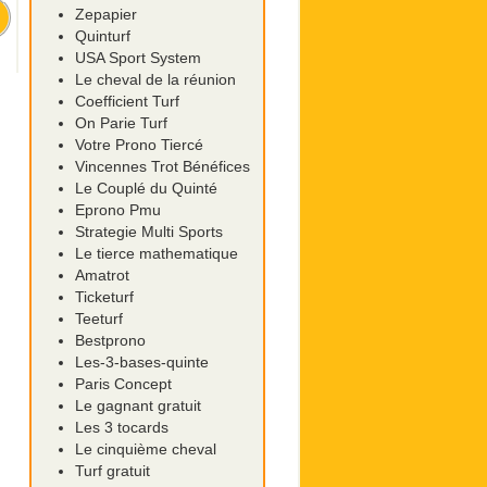
Zepapier
Quinturf
USA Sport System
Le cheval de la réunion
Coefficient Turf
On Parie Turf
Votre Prono Tiercé
Vincennes Trot Bénéfices
Le Couplé du Quinté
Eprono Pmu
Strategie Multi Sports
Le tierce mathematique
Amatrot
Ticketurf
Teeturf
Bestprono
Les-3-bases-quinte
Paris Concept
Le gagnant gratuit
Les 3 tocards
Le cinquième cheval
Turf gratuit