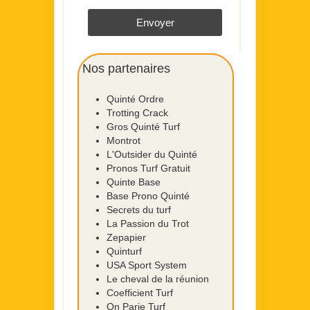
Envoyer
Nos partenaires
Quinté Ordre
Trotting Crack
Gros Quinté Turf
Montrot
L'Outsider du Quinté
Pronos Turf Gratuit
Quinte Base
Base Prono Quinté
Secrets du turf
La Passion du Trot
Zepapier
Quinturf
USA Sport System
Le cheval de la réunion
Coefficient Turf
On Parie Turf