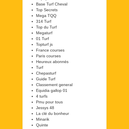
Base Turf Cheval
Top Secrets
Mega TQQ
314 Turf
Top du Turf
Megaturf
01 Turf
Topturf js
France courses
Paris courses
Heureux abonnés
Turf
Chepasturf
Guide Turf
Classement general
Equidia gallop 01
4 turfs
Pmu pour tous
Jessys 48
La clé du bonheur
Minarik
Quinte