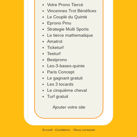
Votre Prono Tiercé
Vincennes Trot Bénéfices
Le Couplé du Quinté
Eprono Pmu
Strategie Multi Sports
Le tierce mathematique
Amatrot
Ticketurf
Teeturf
Bestprono
Les-3-bases-quinte
Paris Concept
Le gagnant gratuit
Les 3 tocards
Le cinquième cheval
Turf gratuit
Ajouter votre site
Accueil
-
Conditions
-
Nous contacter