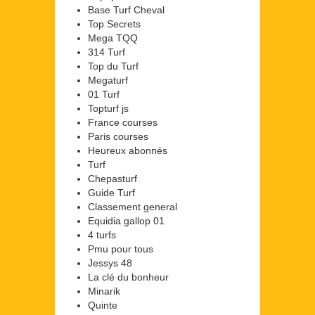
Base Turf Cheval
Top Secrets
Mega TQQ
314 Turf
Top du Turf
Megaturf
01 Turf
Topturf js
France courses
Paris courses
Heureux abonnés
Turf
Chepasturf
Guide Turf
Classement general
Equidia gallop 01
4 turfs
Pmu pour tous
Jessys 48
La clé du bonheur
Minarik
Quinte