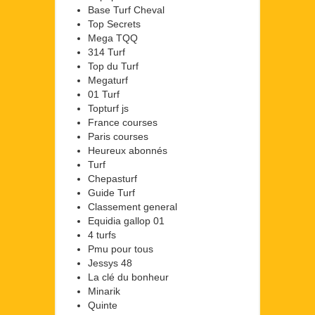
Base Turf Cheval
Top Secrets
Mega TQQ
314 Turf
Top du Turf
Megaturf
01 Turf
Topturf js
France courses
Paris courses
Heureux abonnés
Turf
Chepasturf
Guide Turf
Classement general
Equidia gallop 01
4 turfs
Pmu pour tous
Jessys 48
La clé du bonheur
Minarik
Quinte