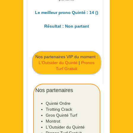
Le meilleur prono Quinté : 14 ()
Résultat : Non partant
Nos partenaires VIP du moment :
L'Outsider du Quinté
|
Pronos
Turf Gratuit
Nos partenaires
Quinté Ordre
Trotting Crack
Gros Quinté Turf
Montrot
L'Outsider du Quinté
Pronos Turf Gratuit