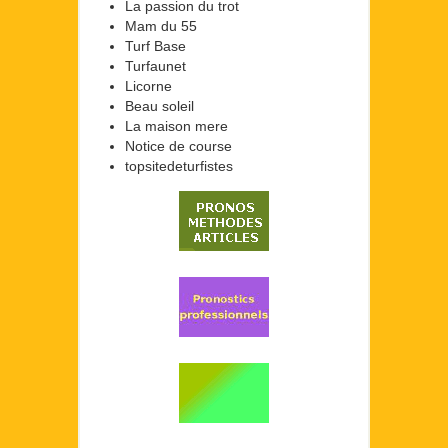
La passion du trot
Mam du 55
Turf Base
Turfaunet
Licorne
Beau soleil
La maison mere
Notice de course
topsitedeturfistes