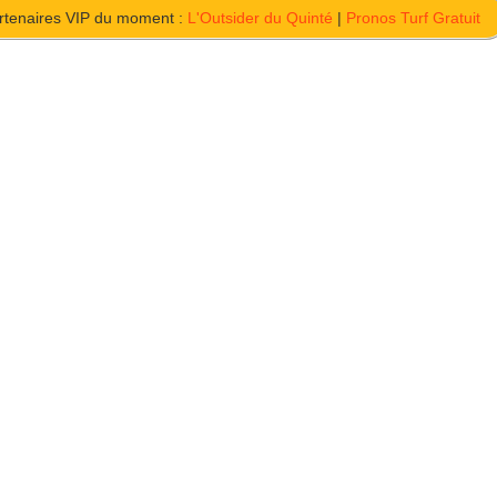
rtenaires VIP du moment :
L'Outsider du Quinté
|
Pronos Turf Gratuit