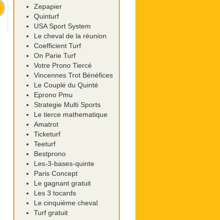
Zepapier
Quinturf
USA Sport System
Le cheval de la réunion
Coefficient Turf
On Parie Turf
Votre Prono Tiercé
Vincennes Trot Bénéfices
Le Couplé du Quinté
Eprono Pmu
Strategie Multi Sports
Le tierce mathematique
Amatrot
Ticketurf
Teeturf
Bestprono
Les-3-bases-quinte
Paris Concept
Le gagnant gratuit
Les 3 tocards
Le cinquième cheval
Turf gratuit