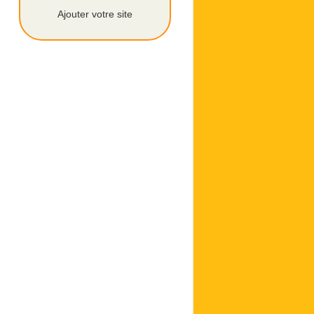
Ajouter votre site