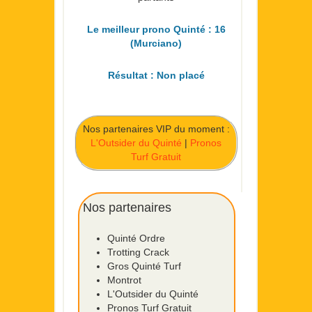
Le meilleur prono Quinté : 16
(Murciano)
Résultat : Non placé
Nos partenaires VIP du moment :
L'Outsider du Quinté
|
Pronos
Turf Gratuit
Nos partenaires
Quinté Ordre
Trotting Crack
Gros Quinté Turf
Montrot
L'Outsider du Quinté
Pronos Turf Gratuit