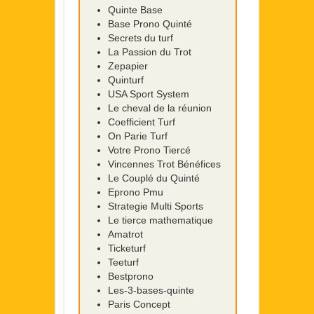
Quinte Base
Base Prono Quinté
Secrets du turf
La Passion du Trot
Zepapier
Quinturf
USA Sport System
Le cheval de la réunion
Coefficient Turf
On Parie Turf
Votre Prono Tiercé
Vincennes Trot Bénéfices
Le Couplé du Quinté
Eprono Pmu
Strategie Multi Sports
Le tierce mathematique
Amatrot
Ticketurf
Teeturf
Bestprono
Les-3-bases-quinte
Paris Concept