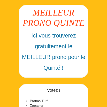
MEILLEUR
PRONO QUINTE
Ici vous trouverez
gratuitement le
MEILLEUR prono pour le
Quinté !
Votez !
Pronos Turf
Zepapier