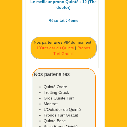
Le meilleur prono Quinté : 12 (The
doctor)
Résultat : 4ème
Nos partenaires VIP du moment :
L'Outsider du Quinté
|
Pronos
Turf Gratuit
Nos partenaires
Quinté Ordre
Trotting Crack
Gros Quinté Turf
Montrot
L'Outsider du Quinté
Pronos Turf Gratuit
Quinte Base
Base Prono Quinté