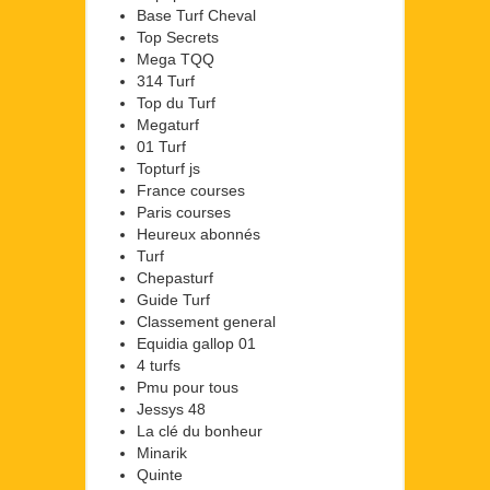
Base Turf Cheval
Top Secrets
Mega TQQ
314 Turf
Top du Turf
Megaturf
01 Turf
Topturf js
France courses
Paris courses
Heureux abonnés
Turf
Chepasturf
Guide Turf
Classement general
Equidia gallop 01
4 turfs
Pmu pour tous
Jessys 48
La clé du bonheur
Minarik
Quinte