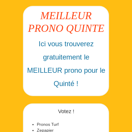
MEILLEUR
PRONO QUINTE
Ici vous trouverez
gratuitement le
MEILLEUR prono pour le
Quinté !
Votez !
Pronos Turf
Zepapier