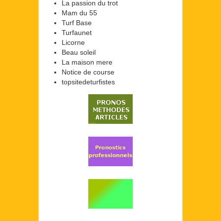
La passion du trot
Mam du 55
Turf Base
Turfaunet
Licorne
Beau soleil
La maison mere
Notice de course
topsitedeturfistes