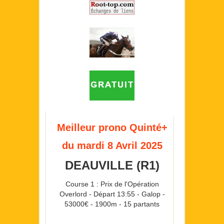
Meilleur prono Quinté+
du mardi 8 Avril 2025
DEAUVILLE (R1)
Course 1 : Prix de l'Opération
Overlord - Départ 13:55 - Galop -
53000€ - 1900m - 15 partants