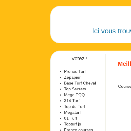
Ici vous tro
Votez !
Meil
Pronos Turf
Zepapier
Base Turf Cheval
Course
Top Secrets
Mega TQQ
314 Turf
Top du Turf
Megaturf
01 Turf
Topturf js
France courses