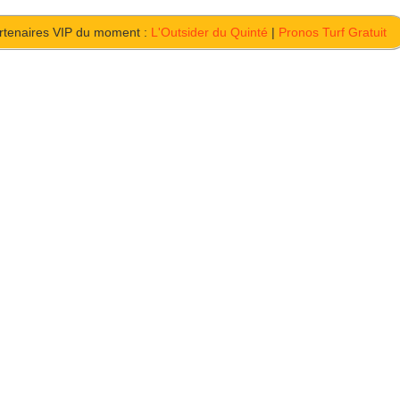
rtenaires VIP du moment :
L'Outsider du Quinté
|
Pronos Turf Gratuit