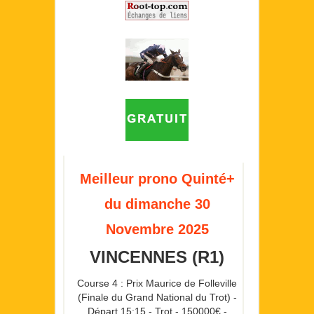
Meilleur prono Quinté+
du dimanche 30
Novembre 2025
VINCENNES (R1)
Course 4 : Prix Maurice de Folleville
(Finale du Grand National du Trot) -
Départ 15:15 - Trot - 150000€ -