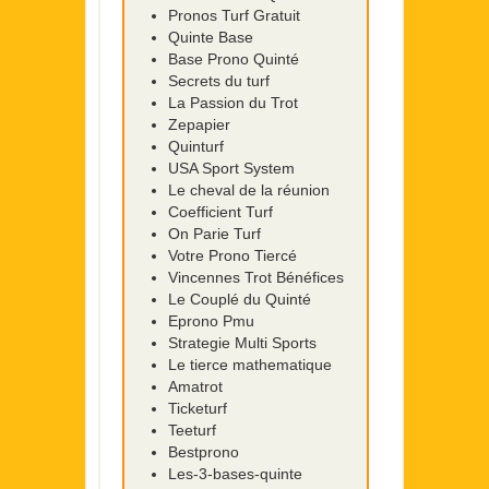
Pronos Turf Gratuit
Quinte Base
Base Prono Quinté
Secrets du turf
La Passion du Trot
Zepapier
Quinturf
USA Sport System
Le cheval de la réunion
Coefficient Turf
On Parie Turf
Votre Prono Tiercé
Vincennes Trot Bénéfices
Le Couplé du Quinté
Eprono Pmu
Strategie Multi Sports
Le tierce mathematique
Amatrot
Ticketurf
Teeturf
Bestprono
Les-3-bases-quinte