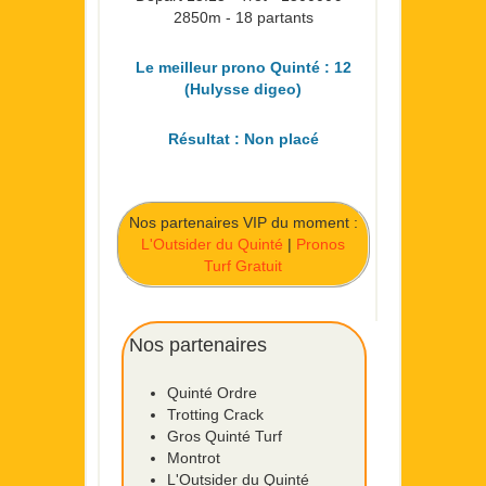
2850m - 18 partants
Le meilleur prono Quinté : 12
(Hulysse digeo)
Résultat : Non placé
Nos partenaires VIP du moment :
L'Outsider du Quinté
|
Pronos
Turf Gratuit
Nos partenaires
Quinté Ordre
Trotting Crack
Gros Quinté Turf
Montrot
L'Outsider du Quinté