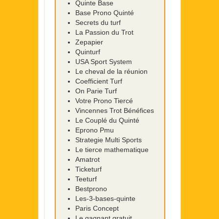
Quinte Base
Base Prono Quinté
Secrets du turf
La Passion du Trot
Zepapier
Quinturf
USA Sport System
Le cheval de la réunion
Coefficient Turf
On Parie Turf
Votre Prono Tiercé
Vincennes Trot Bénéfices
Le Couplé du Quinté
Eprono Pmu
Strategie Multi Sports
Le tierce mathematique
Amatrot
Ticketurf
Teeturf
Bestprono
Les-3-bases-quinte
Paris Concept
Le gagnant gratuit