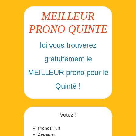
MEILLEUR
PRONO QUINTE
Ici vous trouverez
gratuitement le
MEILLEUR prono pour le
Quinté !
Votez !
Pronos Turf
Zepapier