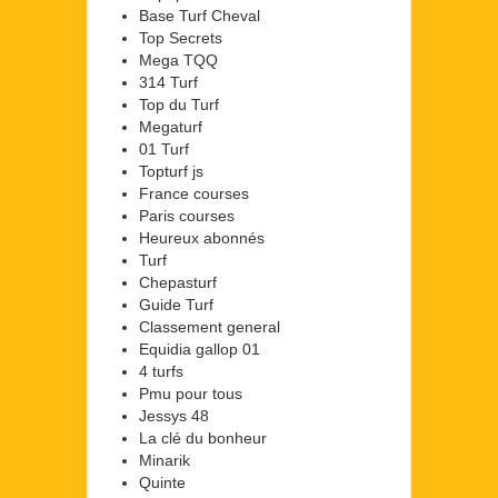
Base Turf Cheval
Top Secrets
Mega TQQ
314 Turf
Top du Turf
Megaturf
01 Turf
Topturf js
France courses
Paris courses
Heureux abonnés
Turf
Chepasturf
Guide Turf
Classement general
Equidia gallop 01
4 turfs
Pmu pour tous
Jessys 48
La clé du bonheur
Minarik
Quinte