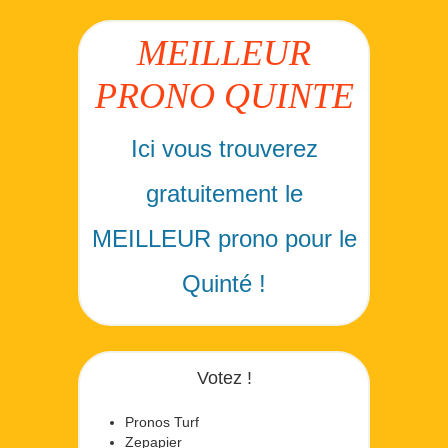
MEILLEUR
PRONO QUINTE
Ici vous trouverez
gratuitement le
MEILLEUR prono pour le
Quinté !
Votez !
Pronos Turf
Zepapier