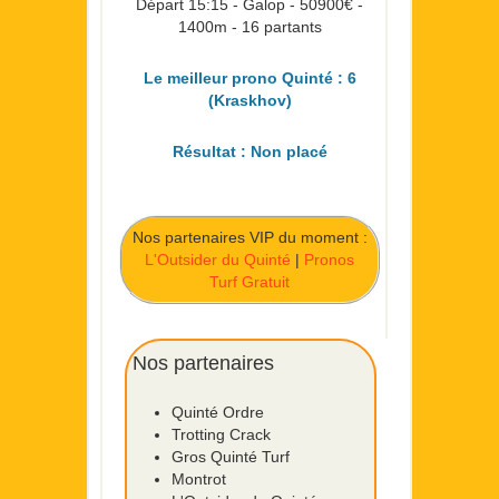
Départ 15:15 - Galop - 50900€ -
1400m - 16 partants
Le meilleur prono Quinté : 6
(Kraskhov)
Résultat : Non placé
Nos partenaires VIP du moment :
L'Outsider du Quinté
|
Pronos
Turf Gratuit
Nos partenaires
Quinté Ordre
Trotting Crack
Gros Quinté Turf
Montrot