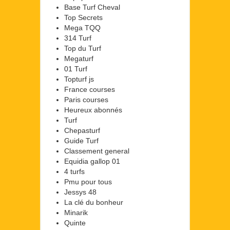
Base Turf Cheval
Top Secrets
Mega TQQ
314 Turf
Top du Turf
Megaturf
01 Turf
Topturf js
France courses
Paris courses
Heureux abonnés
Turf
Chepasturf
Guide Turf
Classement general
Equidia gallop 01
4 turfs
Pmu pour tous
Jessys 48
La clé du bonheur
Minarik
Quinte