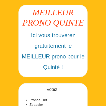
MEILLEUR
PRONO QUINTE
Ici vous trouverez
gratuitement le
MEILLEUR prono pour le
Quinté !
Votez !
Pronos Turf
Zepapier