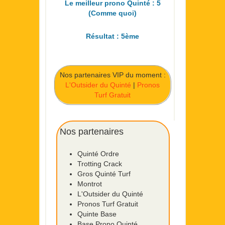
Le meilleur prono Quinté : 5
(Comme quoi)
Résultat : 5ème
Nos partenaires VIP du moment :
L'Outsider du Quinté
|
Pronos
Turf Gratuit
Nos partenaires
Quinté Ordre
Trotting Crack
Gros Quinté Turf
Montrot
L'Outsider du Quinté
Pronos Turf Gratuit
Quinte Base
Base Prono Quinté