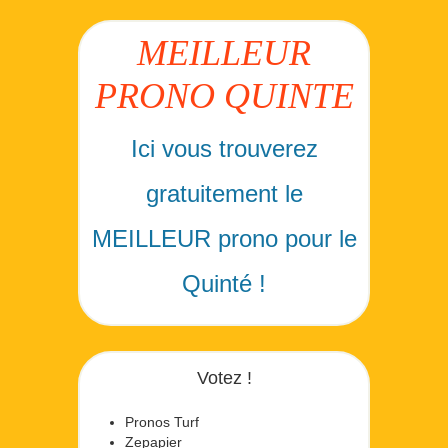
MEILLEUR
PRONO QUINTE
Ici vous trouverez
gratuitement le
MEILLEUR prono pour le
Quinté !
Votez !
Pronos Turf
Zepapier