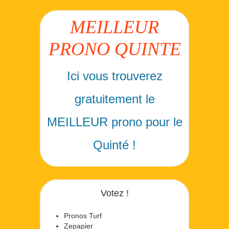
MEILLEUR
PRONO QUINTE
Ici vous trouverez
gratuitement le
MEILLEUR prono pour le
Quinté !
Votez !
Pronos Turf
Zepapier