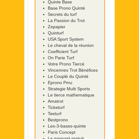
Quinte Base
Base Prono Quinté
Secrets du turf
La Passion du Trot
Zepapier
Quinturf
USA Sport System
Le cheval de la réunion
Coefficient Turf
On Parie Turf
Votre Prono Tiercé
Vincennes Trot Bénéfices
Le Couplé du Quinté
Eprono Pmu
Strategie Multi Sports
Le tierce mathematique
Amatrot
Ticketurf
Teeturf
Bestprono
Les-3-bases-quinte
Paris Concept
Le gagnant gratuit