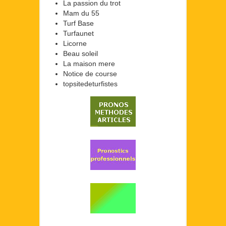
La passion du trot
Mam du 55
Turf Base
Turfaunet
Licorne
Beau soleil
La maison mere
Notice de course
topsitedeturfistes