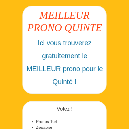
MEILLEUR
PRONO QUINTE
Ici vous trouverez
gratuitement le
MEILLEUR prono pour le
Quinté !
Votez !
Pronos Turf
Zepapier