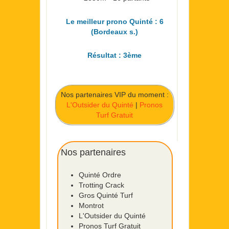
Le meilleur prono Quinté : 6
(Bordeaux s.)
Résultat : 3ème
Nos partenaires VIP du moment :
L'Outsider du Quinté
|
Pronos
Turf Gratuit
Nos partenaires
Quinté Ordre
Trotting Crack
Gros Quinté Turf
Montrot
L'Outsider du Quinté
Pronos Turf Gratuit