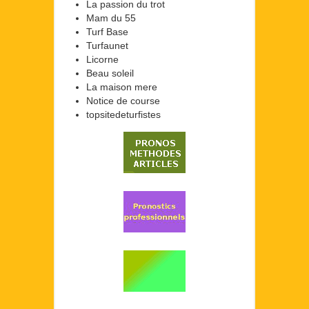
La passion du trot
Mam du 55
Turf Base
Turfaunet
Licorne
Beau soleil
La maison mere
Notice de course
topsitedeturfistes