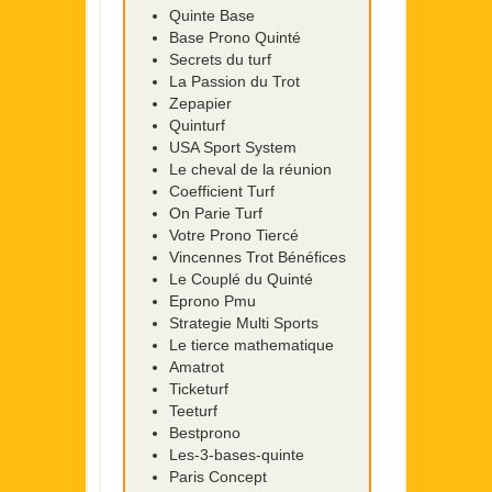
Quinte Base
Base Prono Quinté
Secrets du turf
La Passion du Trot
Zepapier
Quinturf
USA Sport System
Le cheval de la réunion
Coefficient Turf
On Parie Turf
Votre Prono Tiercé
Vincennes Trot Bénéfices
Le Couplé du Quinté
Eprono Pmu
Strategie Multi Sports
Le tierce mathematique
Amatrot
Ticketurf
Teeturf
Bestprono
Les-3-bases-quinte
Paris Concept