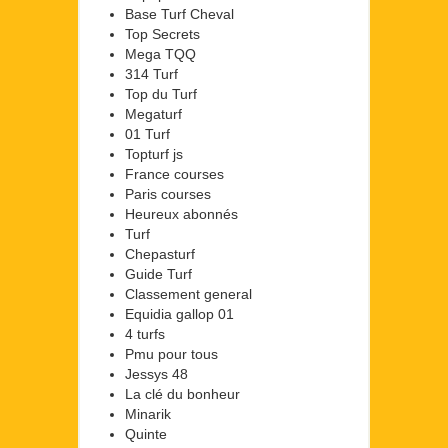
Base Turf Cheval
Top Secrets
Mega TQQ
314 Turf
Top du Turf
Megaturf
01 Turf
Topturf js
France courses
Paris courses
Heureux abonnés
Turf
Chepasturf
Guide Turf
Classement general
Equidia gallop 01
4 turfs
Pmu pour tous
Jessys 48
La clé du bonheur
Minarik
Quinte