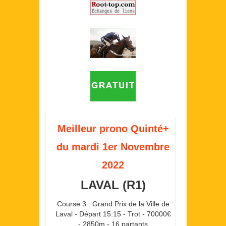
Meilleur prono Quinté+
du mardi 1er Novembre
2022
LAVAL (R1)
Course 3 : Grand Prix de la Ville de
Laval - Départ 15:15 - Trot - 70000€
- 2850m - 16 partants