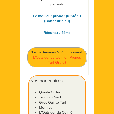
partants
Le meilleur prono Quinté : 1
(Bonheur bleu)
Résultat : 4ème
Nos partenaires VIP du moment :
L'Outsider du Quinté
|
Pronos
Turf Gratuit
Nos partenaires
Quinté Ordre
Trotting Crack
Gros Quinté Turf
Montrot
L'Outsider du Quinté