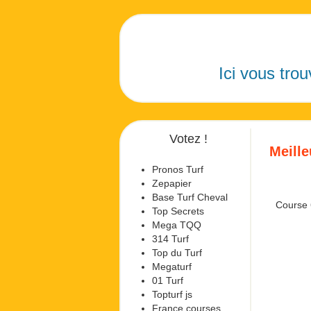
Ici vous tro
Votez !
Meill
Pronos Turf
Zepapier
Base Turf Cheval
Course 
Top Secrets
Mega TQQ
314 Turf
Top du Turf
Megaturf
01 Turf
Topturf js
France courses