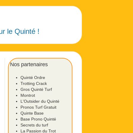
r le Quinté !
Nos partenaires
Quinté Ordre
Trotting Crack
Gros Quinté Turf
Montrot
L'Outsider du Quinté
Pronos Turf Gratuit
Quinte Base
Base Prono Quinté
Secrets du turf
La Passion du Trot