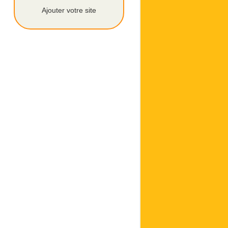
Ajouter votre site