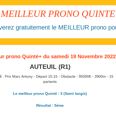
MEILLEUR PRONO QUINTE
uverez gratuitement le MEILLEUR prono pou
eur prono Quinté+ du samedi 19 Novembre 2022
AUTEUIL (R1)
6 : Prix Marc Antony - Départ 15:15 - Obstacle - 95000€ - 3900m - 15
partants
Le meilleur prono Quinté : 3 (Saint langis)
Résultat : 5ème