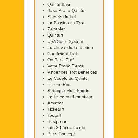
Quinte Base
Base Prono Quinté
Secrets du turf
La Passion du Trot
Zepapier
Quinturf
USA Sport System
Le cheval de la réunion
Coefficient Turf
On Parie Turf
Votre Prono Tiercé
Vincennes Trot Bénéfices
Le Couplé du Quinté
Eprono Pmu
Strategie Multi Sports
Le tierce mathematique
Amatrot
Ticketurf
Teeturf
Bestprono
Les-3-bases-quinte
Paris Concept