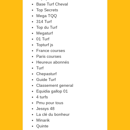
Base Turf Cheval
Top Secrets
Mega TQQ
314 Turf
Top du Turf
Megaturf
01 Turf
Topturf js
France courses
Paris courses
Heureux abonnés
Turf
Chepasturf
Guide Turf
Classement general
Equidia gallop 01
4 turfs
Pmu pour tous
Jessys 48
La clé du bonheur
Minarik
Quinte