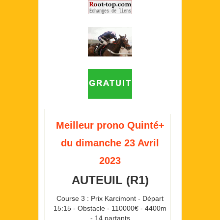
Meilleur prono Quinté+
du dimanche 23 Avril
2023
AUTEUIL (R1)
Course 3 : Prix Karcimont - Départ
15:15 - Obstacle - 110000€ - 4400m
- 14 partants