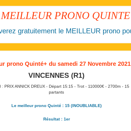
MEILLEUR PRONO QUINTE
uverez gratuitement le MEILLEUR prono pou
eur prono Quinté+ du samedi 27 Novembre 2021
VINCENNES (R1)
 : PRIX ANNICK DREUX - Départ 15:15 - Trot - 110000€ - 2700m - 15
partants
Le meilleur prono Quinté : 15 (INOUBLIABLE)
Résultat : 1er