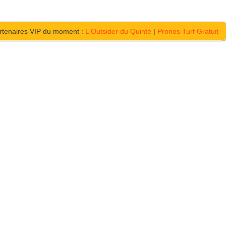
rtenaires VIP du moment :
L'Outsider du Quinté
|
Pronos Turf Gratuit