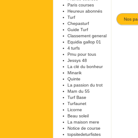
Paris courses
Heureux abonnés
Turf
Nos pa
Chepasturf
Guide Turf
Classement general
Equidia gallop 01
4 turfs
Pmu pour tous
Jessys 48
La clé du bonheur
Minarik
Quinte
La passion du trot
Mam du 55
Turf Base
Turfaunet
Licorne
Beau soleil
La maison mere
Notice de course
topsitedeturfistes