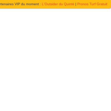
rtenaires VIP du moment :
L'Outsider du Quinté
|
Pronos Turf Gratuit