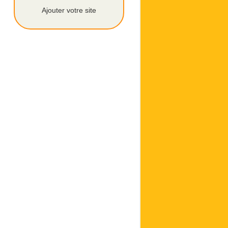
Ajouter votre site