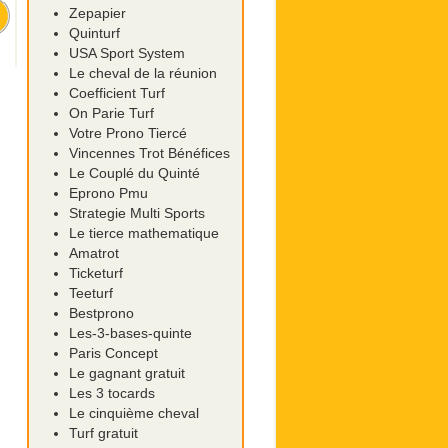
Zepapier
Quinturf
USA Sport System
Le cheval de la réunion
Coefficient Turf
On Parie Turf
Votre Prono Tiercé
Vincennes Trot Bénéfices
Le Couplé du Quinté
Eprono Pmu
Strategie Multi Sports
Le tierce mathematique
Amatrot
Ticketurf
Teeturf
Bestprono
Les-3-bases-quinte
Paris Concept
Le gagnant gratuit
Les 3 tocards
Le cinquième cheval
Turf gratuit