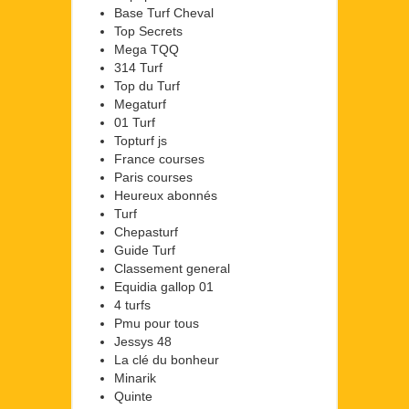
Base Turf Cheval
Top Secrets
Mega TQQ
314 Turf
Top du Turf
Megaturf
01 Turf
Topturf js
France courses
Paris courses
Heureux abonnés
Turf
Chepasturf
Guide Turf
Classement general
Equidia gallop 01
4 turfs
Pmu pour tous
Jessys 48
La clé du bonheur
Minarik
Quinte