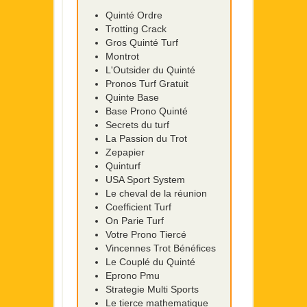
Quinté Ordre
Trotting Crack
Gros Quinté Turf
Montrot
L'Outsider du Quinté
Pronos Turf Gratuit
Quinte Base
Base Prono Quinté
Secrets du turf
La Passion du Trot
Zepapier
Quinturf
USA Sport System
Le cheval de la réunion
Coefficient Turf
On Parie Turf
Votre Prono Tiercé
Vincennes Trot Bénéfices
Le Couplé du Quinté
Eprono Pmu
Strategie Multi Sports
Le tierce mathematique