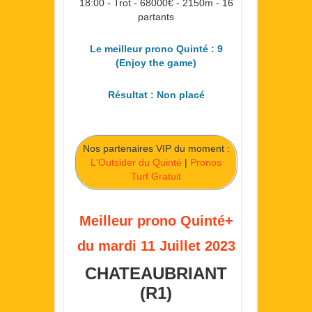
18:00 - Trot - 68000€ - 2150m - 16
partants
Le meilleur prono Quinté : 9
(Enjoy the game)
Résultat : Non placé
Nos partenaires VIP du moment :
L'Outsider du Quinté
|
Pronos
Turf Gratuit
Meilleur prono Quinté+
du mardi 11 Juillet 2023
CHATEAUBRIANT
(R1)