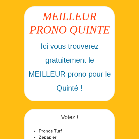
MEILLEUR
PRONO QUINTE
Ici vous trouverez
gratuitement le
MEILLEUR prono pour le
Quinté !
Votez !
Pronos Turf
Zepapier