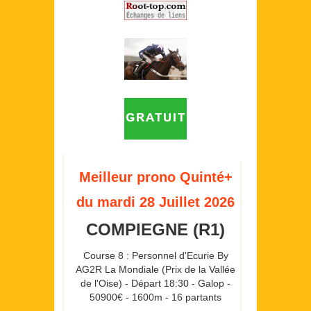
Meilleur prono Quinté+
du mardi 28 Juillet 2026
COMPIEGNE (R1)
Course 8 : Personnel d'Ecurie By
AG2R La Mondiale (Prix de la Vallée
de l'Oise) - Départ 18:30 - Galop -
50900€ - 1600m - 16 partants