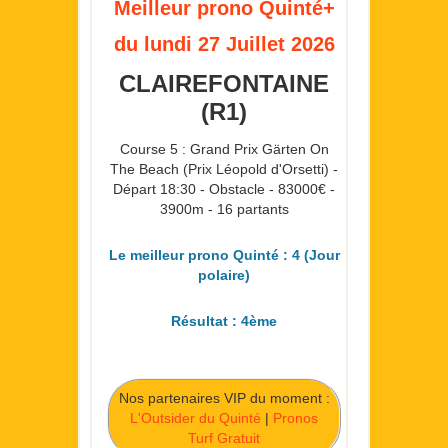
Meilleur prono Quinté+
du lundi 27 Juillet 2026
CLAIREFONTAINE
(R1)
Course 5 : Grand Prix Gärten On
The Beach (Prix Léopold d'Orsetti) -
Départ 18:30 - Obstacle - 83000€ -
3900m - 16 partants
Le meilleur prono Quinté : 4 (Jour
polaire)
Résultat : 4ème
Nos partenaires VIP du moment :
L'Outsider du Quinté
|
Pronos
Turf Gratuit