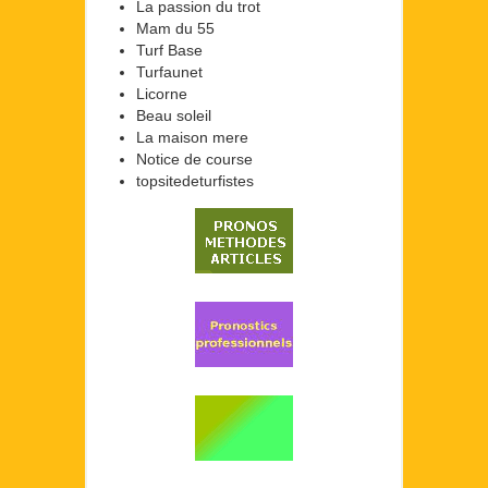
La passion du trot
Mam du 55
Turf Base
Turfaunet
Licorne
Beau soleil
La maison mere
Notice de course
topsitedeturfistes