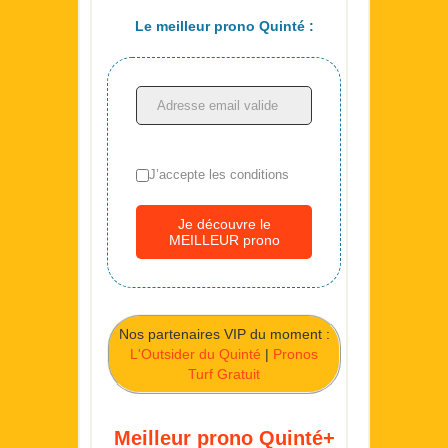
Le meilleur prono Quinté :
Cases à cocher
*
J’accepte les conditions
Je découvre le
MEILLEUR prono
Nos partenaires VIP du moment :
L'Outsider du Quinté
|
Pronos
Turf Gratuit
Meilleur prono Quinté+