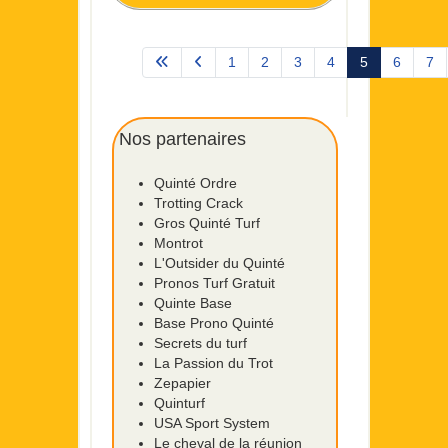
1
2
3
4
5
6
7
Page 5 sur 588
Nos partenaires
Quinté Ordre
Trotting Crack
Gros Quinté Turf
Montrot
L'Outsider du Quinté
Pronos Turf Gratuit
Quinte Base
Base Prono Quinté
Secrets du turf
La Passion du Trot
Zepapier
Quinturf
USA Sport System
Le cheval de la réunion