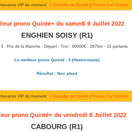
rtenaires VIP du moment :
L'Outsider du Quinté
|
Pronos Turf Gratuit
lleur prono Quinté+ du samedi 9 Juillet 2022
ENGHIEN SOISY (R1)
3 : Prix de la Manche - Départ - Trot - 90000€ - 2875m - 15 partants
Le meilleur prono Quinté : 3 (Hastronaute)
Résultat : Non placé
rtenaires VIP du moment :
L'Outsider du Quinté
|
Pronos Turf Gratuit
leur prono Quinté+ du vendredi 8 Juillet 2022
CABOURG (R1)