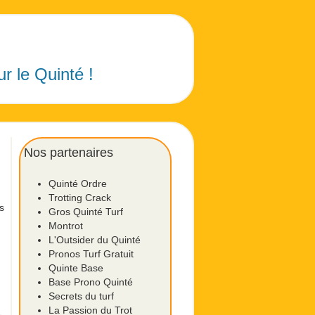
r le Quinté !
Nos partenaires
Quinté Ordre
Trotting Crack
s
Gros Quinté Turf
Montrot
L'Outsider du Quinté
Pronos Turf Gratuit
Quinte Base
Base Prono Quinté
Secrets du turf
La Passion du Trot