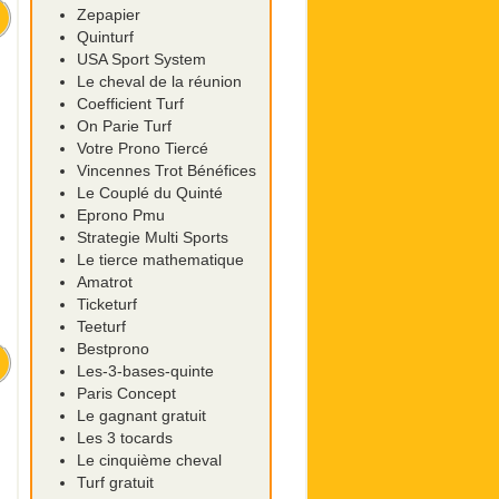
Zepapier
Quinturf
USA Sport System
Le cheval de la réunion
Coefficient Turf
On Parie Turf
Votre Prono Tiercé
Vincennes Trot Bénéfices
Le Couplé du Quinté
Eprono Pmu
Strategie Multi Sports
Le tierce mathematique
Amatrot
Ticketurf
Teeturf
Bestprono
Les-3-bases-quinte
Paris Concept
Le gagnant gratuit
Les 3 tocards
Le cinquième cheval
Turf gratuit