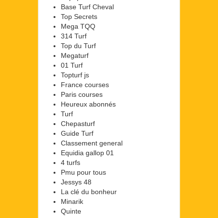
Base Turf Cheval
Top Secrets
Mega TQQ
314 Turf
Top du Turf
Megaturf
01 Turf
Topturf js
France courses
Paris courses
Heureux abonnés
Turf
Chepasturf
Guide Turf
Classement general
Equidia gallop 01
4 turfs
Pmu pour tous
Jessys 48
La clé du bonheur
Minarik
Quinte