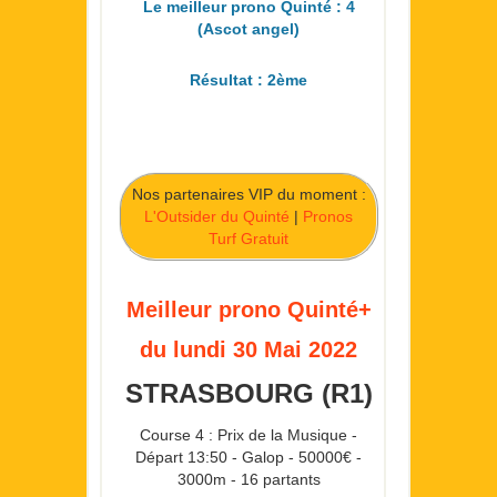
Le meilleur prono Quinté : 4
(Ascot angel)
Résultat : 2ème
Nos partenaires VIP du moment :
L'Outsider du Quinté
|
Pronos
Turf Gratuit
Meilleur prono Quinté+
du lundi 30 Mai 2022
STRASBOURG (R1)
Course 4 : Prix de la Musique -
Départ 13:50 - Galop - 50000€ -
3000m - 16 partants