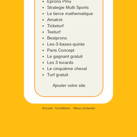
Eprono Pmu
Strategie Multi Sports
Le tierce mathematique
Amatrot
Ticketurf
Teeturf
Bestprono
Les-3-bases-quinte
Paris Concept
Le gagnant gratuit
Les 3 tocards
Le cinquième cheval
Turf gratuit
Ajouter votre site
Accueil
-
Conditions
-
Nous contacter